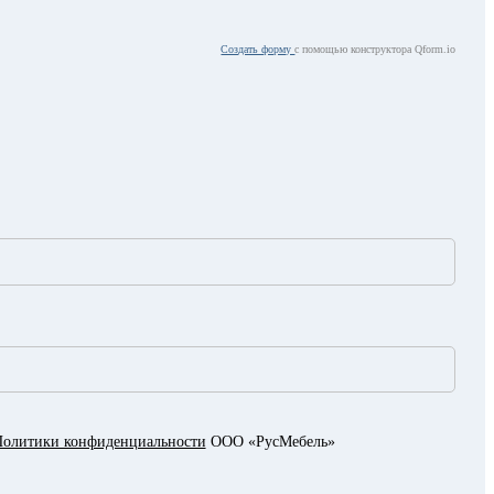
Создать форму
с помощью конструктора Qform.io
олитики конфиденциальности
ООО «РусМебель»